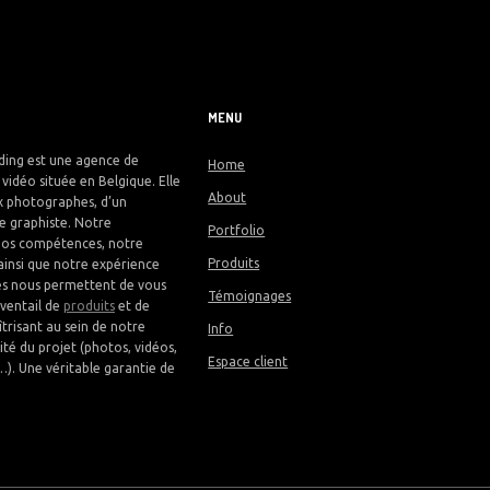
MENU
ing est une agence de
Home
vidéo située en Belgique. Elle
About
 photographes, d’un
 graphiste. Notre
Portfolio
nos compétences, notre
Produits
 ainsi que notre expérience
les nous permettent de vous
Témoignages
ventail de
produits
et de
trisant au sein de notre
Info
lité du projet (photos, vidéos,
Espace client
…). Une véritable garantie de